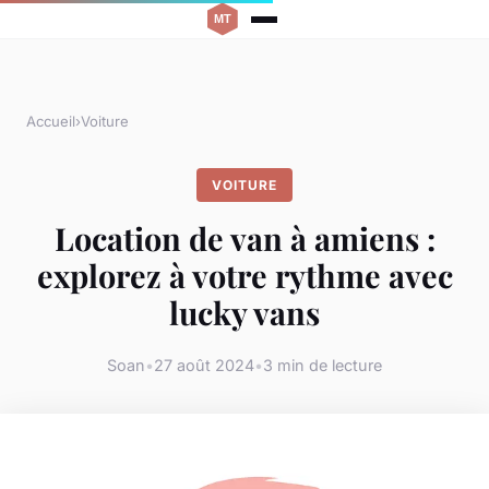
Accueil
›
Voiture
VOITURE
Location de van à amiens :
explorez à votre rythme avec
lucky vans
Soan
•
27 août 2024
•
3 min de lecture