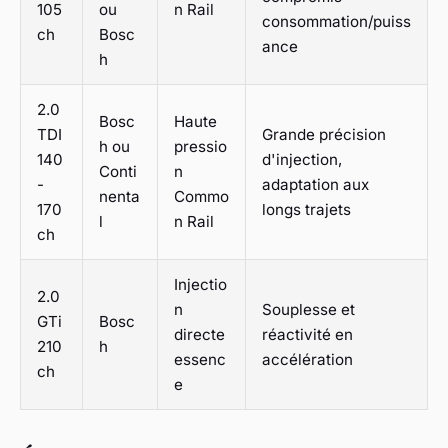
105
ou
n Rail
consommation/puiss
ch
Bosc
ance
h
2.0
Bosc
Haute
TDI
Grande précision
h ou
pressio
140
d'injection,
Conti
n
-
adaptation aux
nenta
Commo
170
longs trajets
l
n Rail
ch
Injectio
2.0
n
Souplesse et
GTi
Bosc
directe
réactivité en
210
h
essenc
accélération
ch
e