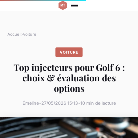
Accueil
›
Voiture
VOITURE
Top injecteurs pour Golf 6 :
choix & évaluation des
options
Émeline
•
27/05/2026 15:13
•
10 min de lecture