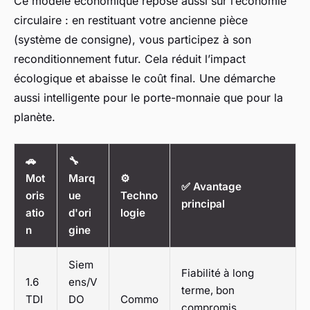
Ce modèle économique repose aussi sur l’économie
circulaire : en restituant votre ancienne pièce
(système de consigne), vous participez à son
reconditionnement futur. Cela réduit l’impact
écologique et abaisse le coût final. Une démarche
aussi intelligente pour le porte-monnaie que pour la
planète.
🚗
🔧
Mot
Marq
⚙️
✅ Avantage
oris
ue
Techno
principal
atio
d'ori
logie
n
gine
Siem
Fiabilité à long
1.6
ens/V
terme, bon
TDI
DO
Commo
compromis