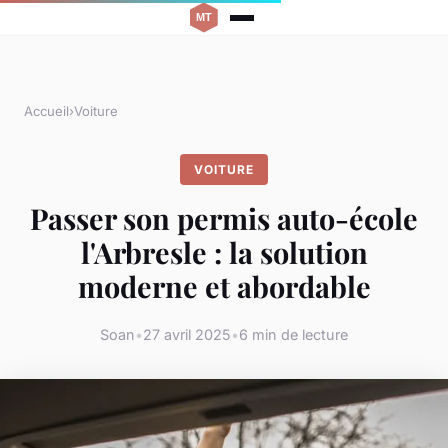
Accueil
›
Voiture
VOITURE
Passer son permis auto-école
l'Arbresle : la solution
moderne et abordable
Soan
•
27 avril 2025
•
6 min de lecture